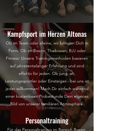
Kampfsport im Herzen Altonas
Ob im Team oder alleine, wir bringen Dich in
Form.
Ob im Boxen, Thaiboxen, BJJ oder
Fitness: Unsere Trainingsmethoden basieren
auf jahrezentelanger Erfah
rung und sind
effektiv
für jeden.
O
b jung, alt,
Leistungssportler oder Einsteiger - bei uns ist
jeder willkommen! Mach Dir einfach während
einer kostenlosen Probestunde Dein eigenes
Bild von unserer familiären Atm
osphäre.
Personaltraining​
Für das Personaltraining im Bereich Boxen,